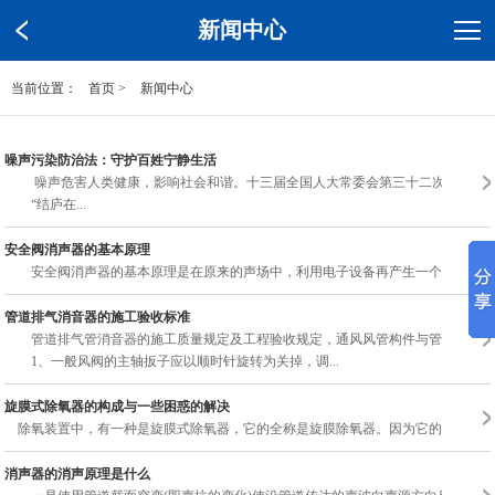
新闻中心
当前位置：
首页
>
新闻中心
噪声污染防治法：守护百姓宁静生活
噪声危害人类健康，影响社会和谐。十三届全国人大常委会第三十二次会议审议
“结庐在...
安全阀消声器的基本原理
安全阀消声器的基本原理是在原来的声场中，利用电子设备再产生一个与原来的声压
管道排气消音器的施工验收标准
管道排气管消音器的施工质量规定及工程验收规定，通风风管构件与管路排气管消
1、一般风阀的主轴扳子应以顺时针旋转为关掉，调...
旋膜式除氧器的构成与一些困惑的解决
除氧装置中，有一种是旋膜式除氧器，它的全称是旋膜除氧器。因为它的用途很广，
消声器的消声原理是什么