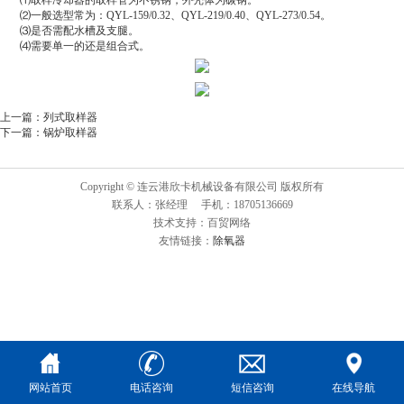
⑴取样冷却器的取样管为不锈钢，外壳体为碳钢。
⑵一般选型常为：QYL-159/0.32、QYL-219/0.40、QYL-273/0.54。
⑶是否需配水槽及支腿。
⑷需要单一的还是组合式。
上一篇：
列式取样器
下一篇：
锅炉取样器
Copyright © 连云港欣卡机械设备有限公司 版权所有
联系人：张经理 手机：18705136669
技术支持：百贸网络
友情链接：
除氧器
网站首页
电话咨询
短信咨询
在线导航