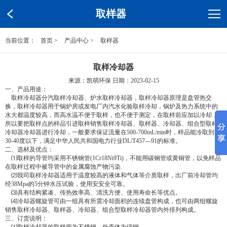
取样器
当前位置：
首页
>
产品中心
>
取样器
取样冷却器
来源：凯萌环保 日期：2023-02-15
一、产品用途：
取样冷却器分汽取样冷却器、炉水取样冷却器，取样冷却器原理是盘管热交
换，取样冷却器用于锅炉房或发电厂内汽水化验取样冷却，锅炉及热力系统中的
水大都温度较高，而高水温不便于取样，也不便于测定，在取样前应加以冷却，
所以要把取样点的样品引进取样销售取样冷却器、取样器、冷却器、组合型取样
冷却器冷却器进行冷却，一般要求保证流量在500-700mL/min时，样品能冷取到
30-40度以下，满足中华人民共和国电力行业DL/T457—91的标准。
二、选材及优点：
⑴取样的导管均采用不锈钢管(1Cr18Ni9Ti)，不能用碳钢管或黄铜管，以免样品
在取样过程中被导管中的金属腐蚀产物污染.
⑵我司取样冷却器适用于温度较高的液体和气体等介质取样，出厂前冷却管均
经38Mpa的5分钟水压试验，使用安安全可靠。
⑶具有结构紧凑、传热效率高、清洗方便、使用寿命长等优点。
⑷冷却器螺旋管可由一组具有所需冷却面积的连续盘管构成，也可由两组螺旋
销售取样冷却器、取样器、冷却器、组合型取样冷却器管内外排列构成。
三、订货说明：