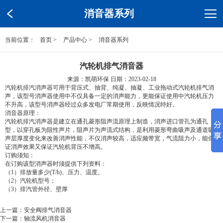
消音器系列
当前位置：
首页
>
产品中心
>
消音器系列
汽轮机排气消音器
来源：凯萌环保 日期：2023-02-18
汽轮机排汽消声器可用于背压式、抽背、纯凝、抽凝、工业拖动式汽轮机排气消
声，该型号消声器使用中不仅具备一定的消声能力，更能保证使用中汽轮机压力
不升高，该型号消声器经过众多发电厂常期使用，反映情况特好。
消音器原理：
汽轮机排汽消声器是建立在通孔菱形阻声流原理上制造，消声进口管孔为通孔
型，以穿孔板为阻性声片，阻声片为声流式结构，是利用菱形弯曲吸声及通道吸
声层厚度变化来改善消声性能，不仅消声较高，适应频带宽，气流阻力小，能保
证消声效果又保证汽轮机背压不增高。
订购须知：
在订购该型消声器时须提供下列资料：
（1）排放量多少(T/h)、压力、温度。
（2）汽轮机型号；
（3）排汽管外径、壁厚
上一篇：
安全阀排气消音器
下一篇：
轴流风机消音器