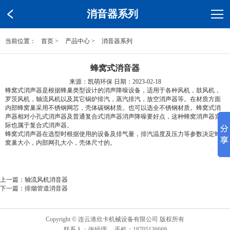
消音器系列
当前位置：
首页
>
产品中心
>
消音器系列
蜂窝式消音器
来源：凯萌环保 日期：2023-02-18
蜂窝式消声器是根据蜂巢类型设计的消声降噪设备，适用于各种风机，鼓风机，
罗茨风机，轴流风机以及其它锅炉排汽，蒸汽排汽，放空消声器等。在材质方面
内部蜂窝巢采用不锈钢网芯，壳体碳钢材质。也可以选全不锈钢材质。蜂窝式消
声器相对小孔式消声器及普通复合式消声器消声降噪要好点，这种蜂窝消声器实
际也属于复合式消声器。
蜂窝式消声器在选型时根据使用的设备及排气量，排汽温度及压力等参数决定蜂
窝巢大小，内部网孔大小，壳体尺寸的。
上一篇：
轴流风机消音器
下一篇：
排烟管道消音器
Copyright © 连云港欣卡机械设备有限公司 版权所有
联系人：张经理 手机：18705136669