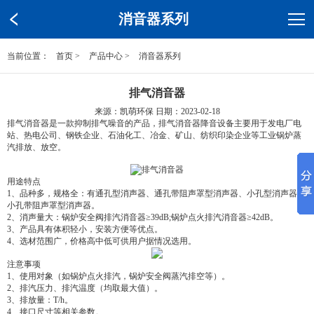
消音器系列
当前位置：
首页
>
产品中心
>
消音器系列
排气消音器
来源：凯萌环保 日期：2023-02-18
排气消音器是一款抑制排气噪音的产品，排气消音器降音设备主要用于发电厂电
站、热电公司、钢铁企业、石油化工、冶金、矿山、纺织印染企业等工业锅炉蒸
汽排放、放空。
用途特点
1、品种多，规格全：有通孔型消声器、通孔带阻声罩型消声器、小孔型消声器、
小孔带阻声罩型消声器。
2、消声量大：锅炉安全阀排汽消音器≥39dB;锅炉点火排汽消音器≥42dB。
3、产品具有体积轻小，安装方便等优点。
4、选材范围广，价格高中低可供用户据情况选用。
注意事项
1、使用对象（如锅炉点火排汽，锅炉安全阀蒸汽排空等）。
2、排汽压力、排汽温度（均取最大值）。
3、排放量：T/h。
4、接口尺寸等相关参数。